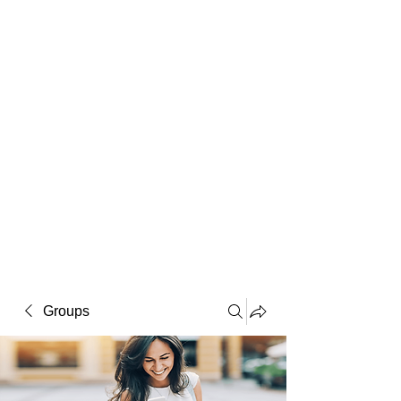
Macintosh
Warhol
Lichtenstein
Victorian
Groups