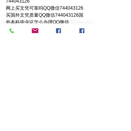
744043126
网上买文凭可靠吗QQ微信744043126
买国外文凭质量QQ微信744043126国
外本科毕业证怎么办理QQ微信
744043126国外大学文凭高仿真制作
QQ-微信744043126办国外文凭可找工
作QQ微信744043126国外大学有毕业-
证QQ微信744043126办理国外毕业证
价格QQ微信744043126国外毕业-证书
编号查询QQ微信744043126办理国外
文凭要交定金吗QQ微信744043126办
国外可查文凭QQ微信744043126网上
购买真文凭可信吗QQ微信744043126
学士学位证书查询机构QQ微信
744043126
国外资格证书办理QQ微信744043126
如何办理学历认证QQ微信744043126
海外文凭认证办理QQ微信
744043126Columbia文凭证书！办理原