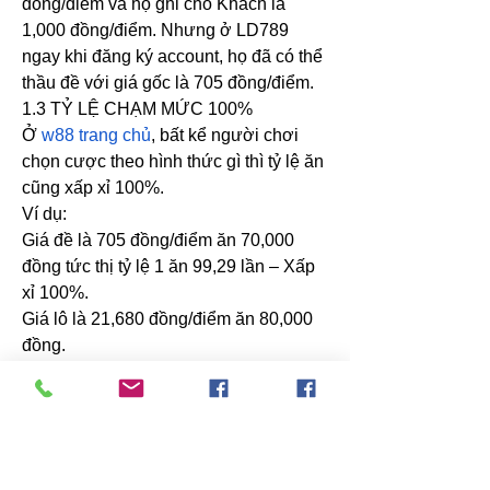
đồng/điểm và họ ghi cho Khách là 
1,000 đồng/điểm. Nhưng ở LD789 
ngay khi đăng ký account, họ đã có thể 
thầu đề với giá gốc là 705 đồng/điểm. 
1.3 TỶ LỆ CHẠM MỨC 100%
Ở 
w88 trang chủ
, bất kể người chơi 
chọn cược theo hình thức gì thì tỷ lệ ăn 
cũng xấp xỉ 100%.
Ví dụ:
Giá đề là 705 đồng/điểm ăn 70,000 
đồng tức thị tỷ lệ 1 ăn 99,29 lần – Xấp 
xỉ 100%.
Giá lô là 21,680 đồng/điểm ăn 80,000 
đồng.
8. NHỮNG ĐIỀU lưu ý khi ĐÁNH LÔ 
ĐỀ TRÊN MẠNG (ĐÁNH LÔ ĐỀ 
TRÊN MẠNG)
lúc đánh lô đề trên mạng thì người chơi 
cũng nên lưu ý những điều như sau :