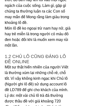
ngách của cuộc sống. Làm gì, gặp gì 
chúng ta thường luận ra các Con số 
may mắn để Mong rằng làm giàu trong 
khoảng lô đề.
Món lô đề ko ngoại trừ nam hay nữ, già 
hay trẻ miễn là trong người có máu đỏ 
đen hoặc đôi khi là muốn xem may rủi 
một lần.
1.2 CHỦ LÔ CŨNG ĐÁNG LÔ 
ĐỀ ONLINE
Một sự thật hiển nhiên của người Việt 
là thường xúm lại những chỗ rẻ, chỗ 
tốt. Vì vậy không kinh ngạc khi Chủ lô 
(Người ghi lô đề) sử dụng account lô 
đề LD789 để ghi cho khách của mình.
Lý do: một vài chủ lô trà đá thường 
được thầu đề với giá khoảng 720 