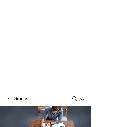
Macintosh
Warhol
Lichtenstein
Victorian
Groups