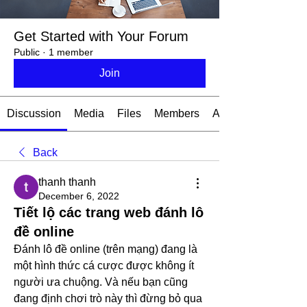
Get Started with Your Forum
Public
·
1 member
Join
Discussion
Media
Files
Members
About
Back
thanh thanh
December 6, 2022
Tiết lộ các trang web đánh lô
đề online
Đánh lô đề online (trên mạng) đang là 
một hình thức cá cược được không ít 
người ưa chuộng. Và nếu bạn cũng 
đang định chơi trò này thì đừng bỏ qua 