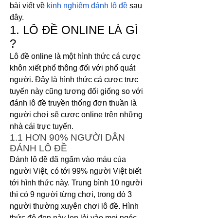
bài viết về 
kinh nghiệm đánh lô đề
 sau 
đây.
1. LÔ ĐỀ ONLINE LÀ GÌ 
?
Lô đề online là một hình thức cá cược 
khôn xiết phổ thông đối với phổ quát 
người. Đây là hình thức cá cược trực 
tuyến này cũng tương đối giống so với 
đánh lô đề truyền thống đơn thuần là 
người chơi sẽ cược online trên những 
nhà cái trực tuyến.
1.1 HƠN 90% NGƯỜI DÂN 
ĐÁNH LÔ ĐỀ
Đánh lô đề đã ngấm vào máu của 
người Việt, có tới 99% người Việt biết 
tới hình thức này. Trung bình 10 người 
thì có 9 người từng chơi, trong đó 3 
người thường xuyên chơi lô đề. Hình 
thức đỏ đen này len lỏi vào mọi ngóc 