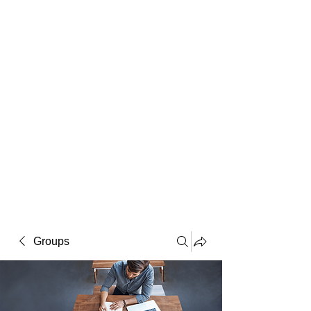
Macintosh
Warhol
Lichtenstein
Victorian
Groups