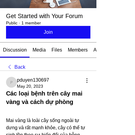
Get Started with Your Forum
Public
·
1 member
Join
Discussion
Media
Files
Members
About
Back
pduyen130697
pduyen130697
May 20, 2023
Các loại bệnh trên cây mai
vàng và cách dự phòng
Mai vàng là loài cây sống ngoài tự 
dưng và rất mạnh khỏe, cây có thể tự 
sinh tồn theo sự biến đổi của bỗng 