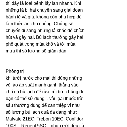
thì đây là loại bệnh lây lan nhanh. Khi 
những lá bị hại chuyển sang giai đọan 
bánh tẻ và già, không còn phù hợp để 
làm thức ăn cho chúng. Chúng sẽ 
chuyển di sang những lá khác để chích 
hút và gây hại. Bù lạch thường gây hại 
phổ quát trong mùa khô và tới mùa 
mưa thì số lượng sẽ giảm dần
Phòng trị
khi tưới nước cho mai thì dùng những 
vòi áo áp suất mạnh gạnh thẳng vào 
chỗ có bù lạch để rửa trôi bớt chúng đi.
bạn có thể sứ dụng 1 vài lọai thuốc trừ 
sâu thường dùng để can thiệp ví như 
số lượng bù lạch quá đa dạng như: 
Malvate 21EC; Trebon 10EC; Confidor 
100SL; Regent 5SC…phun ướt đều cả 