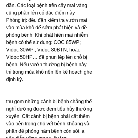
dần. Các loại bệnh trên cây mai vàng 
cũng phần lớn có đặc điểm này
Phòng trị: đều đặn kiểm tra vườn mai 
vào mùa khô để sớm phát hiện và đề 
phòng bệnh. Khi phát hiện mai nhiễm 
bệnh có thể sử dụng: COC 85WP; 
Vidoc 30WP ; Vidoc 80BTN; hoặc 
Vidoc 50HP… để phun lép lên chỗ bị 
bệnh. Nếu vườn thường bị bệnh này 
thì trong mùa khô nên lên kế hoạch ghẹ 
định kỳ.
thu gom những cành bị bệnh chẳng thể 
nghỉ dưỡng được đem tiêu hủy thường 
xuyên. Cắt cành bị bệnh phải cắt thêm 
vào bên trong chỗ vết bệnh khỏang vài 
phân để phòng nấm bệnh còn sót lại 