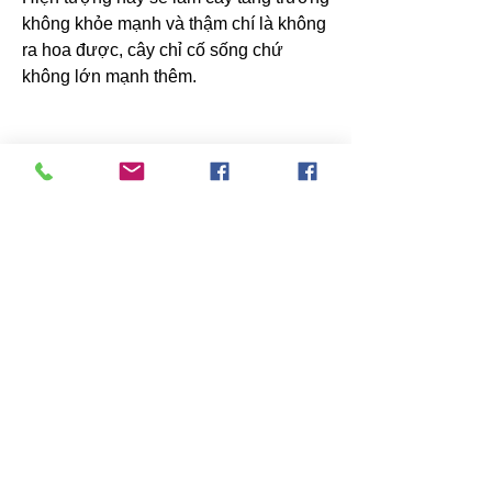
không khỏe mạnh và thậm chí là không 
ra hoa được, cây chỉ cố sống chứ 
không lớn mạnh thêm.
Trong các loại bệnh trên cây mai vàng 
thì đây là loại bệnh do tác động đột 
nhiên và trong khoảng chế độ trông 
nom.
Nguyên nhân: do cây thiếu dinh dưỡng 
trầm trọng, rễ bị thương tổn. Thiếu dinh 
dưỡng chỉ cần khoảng dài và ko được 
cung ứng phần đông, do cây bị úng 
nước.
Cách phòng bệnh: săn sóc và cung 
ứng đủ dinh dưỡng cho cây. Và 