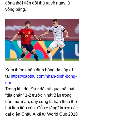
đồng thời tiễn đối thủ ra về ngay từ 
vòng bảng.
Xem thêm nhận định bóng đá cúp c1 
tại 
https://caothu.com/nhan-dinh-bong-
da/
Trong khi đó, Đức đã trải qua thất bại 
“địa chấn” 1-2 trước Nhật Bản trong 
trận mở màn, đây cũng là trận thua thứ 
hai liên tiếp của “Cỗ xe tăng” trước các 
đại diện Châu Á kể từ World Cup 2018 