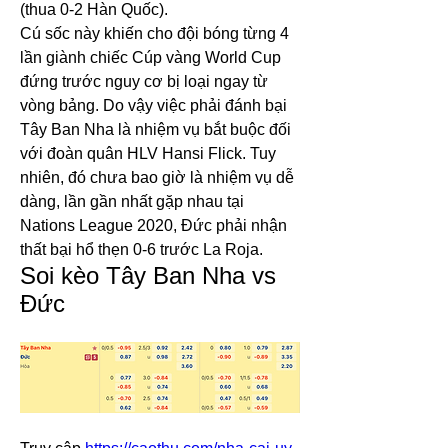
(thua 0-2 Hàn Quốc).
Cú sốc này khiến cho đội bóng từng 4 
lần giành chiếc Cúp vàng World Cup 
đứng trước nguy cơ bị loại ngay từ 
vòng bảng. Do vậy việc phải đánh bại 
Tây Ban Nha là nhiệm vụ bắt buộc đối 
với đoàn quân HLV Hansi Flick. Tuy 
nhiên, đó chưa bao giờ là nhiệm vụ dễ 
dàng, lần gần nhất gặp nhau tại 
Nations League 2020, Đức phải nhận 
thất bại hổ thẹn 0-6 trước La Roja.
Soi kèo Tây Ban Nha vs 
Đức