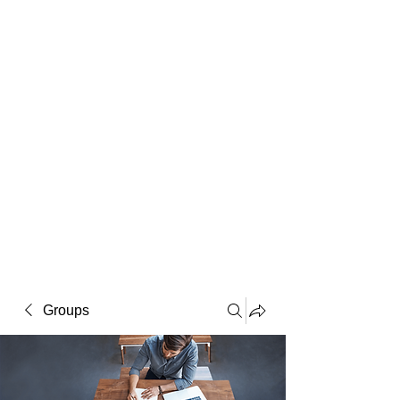
Macintosh
Warhol
Lichtenstein
Victorian
Groups