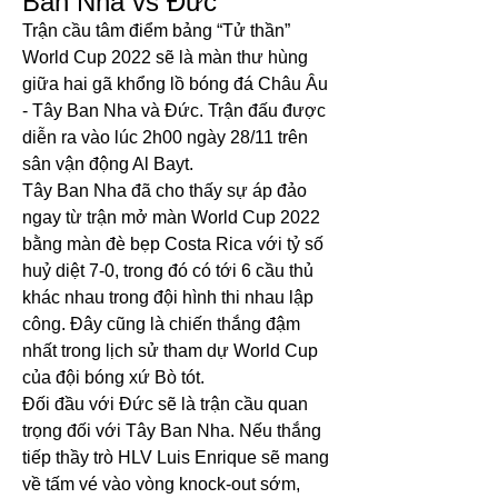
Ban Nha vs Đức
Trận cầu tâm điểm bảng “Tử thần” 
World Cup 2022 sẽ là màn thư hùng 
giữa hai gã khổng lồ bóng đá Châu Âu 
- Tây Ban Nha và Đức. Trận đấu được 
diễn ra vào lúc 2h00 ngày 28/11 trên 
sân vận động Al Bayt.
Tây Ban Nha đã cho thấy sự áp đảo 
ngay từ trận mở màn World Cup 2022 
bằng màn đè bẹp Costa Rica với tỷ số 
huỷ diệt 7-0, trong đó có tới 6 cầu thủ 
khác nhau trong đội hình thi nhau lập 
công. Đây cũng là chiến thắng đậm 
nhất trong lịch sử tham dự World Cup 
của đội bóng xứ Bò tót.
Đối đầu với Đức sẽ là trận cầu quan 
trọng đối với Tây Ban Nha. Nếu thắng 
tiếp thầy trò HLV Luis Enrique sẽ mang 
về tấm vé vào vòng knock-out sớm, 